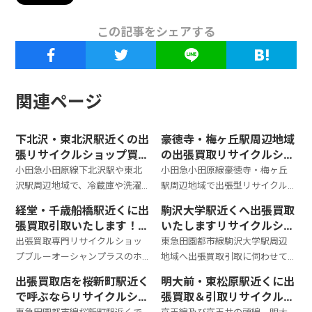
この記事をシェアする
関連ページ
下北沢・東北沢駅近くの出
豪徳寺・梅ヶ丘駅周辺地域
張リサイクルショップ買取
の出張買取リサイクルショ
り引取回収対応
ップ不用品回収対応
小田急小田原線下北沢駅や東北
小田急小田原線豪徳寺・梅ヶ丘
沢駅周辺地域で、冷蔵庫や洗濯
駅周辺地域で出張型リサイクル
機・液晶テレビなどの白物家電
ショップのご利用をご検討中の
経堂・千歳船橋駅近くに出
駒沢大学駅近くへ出張買取
やダイニングセット・カップボ
お客様がいらしましたら是非当
張買取引取いたします！リ
いたしますリサイクルショ
ードなどの家具類のご売却をお
店出張買取専門リサイクルショ
サイクルショップブルーオ
ップブルーオーシャンプラ
出張買取専門リサイクルショッ
東急田園都市線駒沢大学駅周辺
考えの方がいらしましたら是非
ップブルーオーシャンプラスへ
ーシャンプラス
ス
プブルーオーシャンプラスのホ
地域へ出張買取引取に伺わせて
当店ブルーオーシャンプラスへ
お電話くださいませ。 お引
ームページをご覧いただきまし
いただいておりますリサイクル
お電
出張買取店を桜新町駅近く
明大前・東松原駅近くに出
て誠にありがとうございます。
ショップブルーオーシャンプラ
で呼ぶならリサイクルショ
張買取＆引取リサイクルシ
小田急小田和線、経堂・千歳船
スです。 お一人暮らし世帯のお