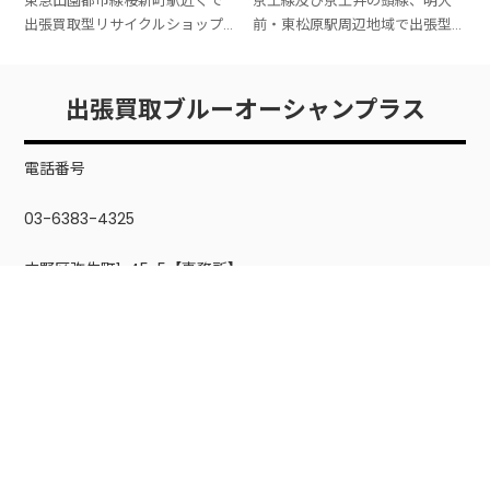
ップブルーオーシャンプラ
ョップなら当店
東急田園都市線桜新町駅近くで
京王線及び京王井の頭線、明大
橋駅周辺地域、世田谷区桜・経
客様のお引越しで出るご不用品
ス
出張買取型リサイクルショップ
前・東松原駅周辺地域で出張型
堂・船橋・桜丘などの地域
や、家じまい・実家じまい
を呼ぼうと思っているなら当店
リサイクルショップによる出張
ブルーオーシャンプラスへお電
買取や出張引取などのご利用検
話ください。 世田谷区桜新町周
討中のお客様がいらしました
出張買取ブルーオーシャンプラス
辺地域へ、お引越しや遺品整理
ら、是非当店出張専門リサイク
や片付けなどでご不用とな
ルショップブルーオーシャンプ
電話番号
ラスを
03-6383-4325
中野区弥生町1-45-5【事務所】
※店頭販売は行っておりません。
最寄り駅
・中野新橋
・中野坂上
・西新宿五丁目
東京都公安委員会許可