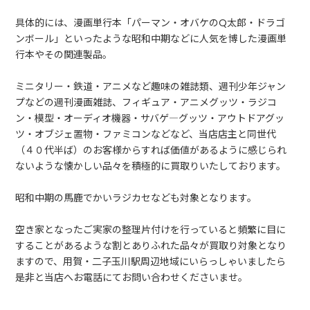
具体的には、漫画単行本「パーマン・オバケのQ太郎・ドラゴ
ンボール」といったような昭和中期などに人気を博した漫画単
行本やその関連製品。
ミニタリー・鉄道・アニメなど趣味の雑誌類、週刊少年ジャン
プなどの週刊漫画雑誌、フィギュア・アニメグッツ・ラジコ
ン・模型・オーディオ機器・サバゲ―グッツ・アウトドアグッ
ツ・オブジェ置物・ファミコンなどなど、当店店主と同世代
（４０代半ば）のお客様からすれば価値があるように感じられ
ないような懐かしい品々を積極的に買取りいたしております。
昭和中期の馬鹿でかいラジカセなども対象となります。
空き家となったご実家の整理片付けを行っていると頻繁に目に
することがあるような割とありふれた品々が買取り対象となり
ますので、用賀・二子玉川駅周辺地域にいらっしゃいましたら
是非と当店へお電話にてお問い合わせくださいませ。